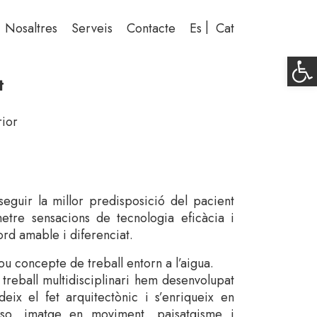
Nosaltres
Serveis
Contacte
Es
Cat
Op
t
rior
eguir la millor predisposició del pacient
etre sensacions de tecnologia eficàcia i
ord amable i diferenciat.
ou concepte de treball entorn a l’aigua.
 treball multidisciplinari hem desenvolupat
eix el fet arquitectònic i s’enriqueix en
l, so, imatge en moviment, paisatgisme i