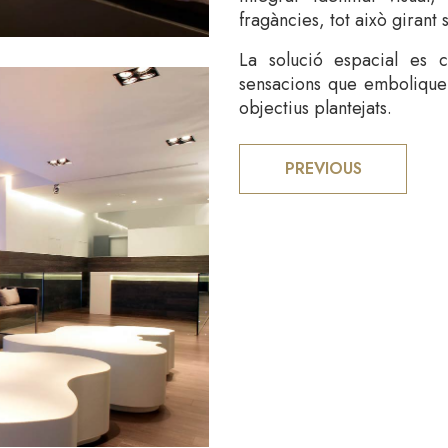
fragàncies, tot això giran
La solució espacial es 
sensacions que emboliquen 
objectius plantejats.
PREVIOUS