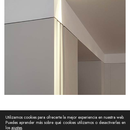
Utilizamos cookies para ofrecerte la mejor experiencia en nuestra web.
Puedes aprender más sobre qué cookies utilizamos o desactivarlas en
© 2026 GB ARQUITECTOS • All Rights Reserved.
los
ajustes
.
Aviso legal
Política de Privacidad
Política de Cookies