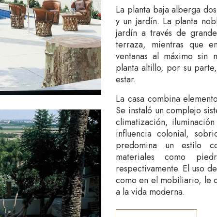
La planta baja alberga do
y un jardín. La planta no
jardín a través de grand
terraza, mientras que e
ventanas al máximo sin m
planta altillo, por su par
estar.
La casa combina elementos
Se instaló un complejo si
climatización, iluminación
influencia colonial, sob
predomina un estilo c
materiales como pied
respectivamente. El uso de
como en el mobiliario, le
a la vida moderna.